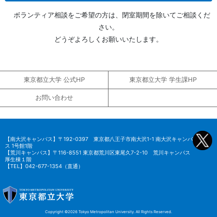
ボランティア相談をご希望の方は、閉室期間を除いてご相談くだ
さい。
どうぞよろしくお願いいたします。
東京都立大学 公式HP
東京都立大学 学生課HP
お問い合わせ
【南大沢キャンパス】〒192-0397 東京都八王子市南大沢1-1 南大沢キャンパ
ス 1号館1階
【荒川キャンパス】〒116-8551 東京都荒川区東尾久7-2-10 荒川キャンパス
厚生棟１階
【TEL】042-677-1354（直通）
Copyright ©2026 Tokyo Metropolitan University.
All Rights Reserved
.