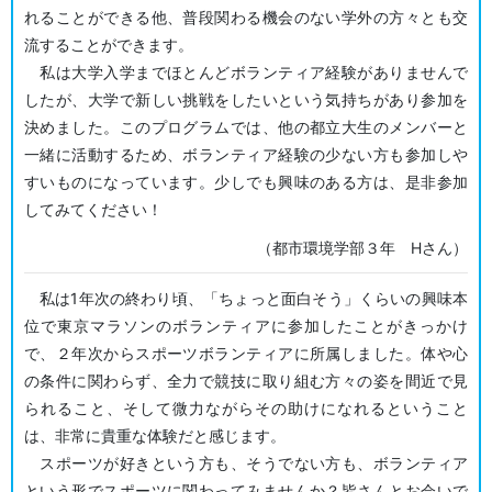
れることができる他、普段関わる機会のない学外の方々とも交
流することができます。
私は大学入学までほとんどボランティア経験がありませんで
したが、大学で新しい挑戦をしたいという気持ちがあり参加を
決めました。このプログラムでは、他の都立大生のメンバーと
一緒に活動するため、ボランティア経験の少ない方も参加しや
すいものになっています。少しでも興味のある方は、是非参加
してみてください！
（都市環境学部３年 Hさん）
私は1年次の終わり頃、「ちょっと面白そう」くらいの興味本
位で東京マラソンのボランティアに参加したことがきっかけ
で、２年次からスポーツボランティアに所属しました。体や心
の条件に関わらず、全力で競技に取り組む方々の姿を間近で見
られること、そして微力ながらその助けになれるということ
は、非常に貴重な体験だと感じます。
スポーツが好きという方も、そうでない方も、ボランティア
という形でスポーツに関わってみませんか？皆さんとお会いで