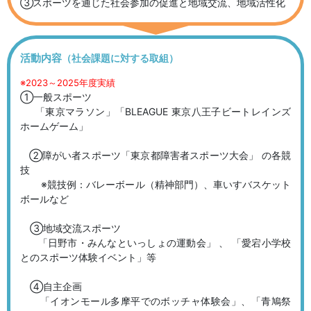
スポーツを通じた社会参加の促進と地域交流、地域活性化
活動内容
（社会課題に対する取組）
※2023～2025年度実績
①一般スポーツ
「東京マラソン」「BLEAGUE 東京八王子ビートレインズ
ホームゲーム」
②障がい者スポーツ「東京都障害者スポーツ大会」 の各競
技
※競技例：バレーボール（精神部門）、車いすバスケット
ボールなど
③地域交流スポーツ
「日野市・みんなといっしょの運動会」 、 「愛宕小学校
とのスポーツ体験イベント」等
④自主企画
「イオンモール多摩平でのボッチャ体験会」、「青鳩祭