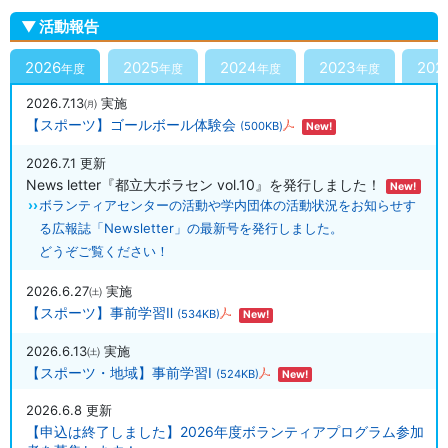
活動報告
2026
2025
2024
2023
202
年度
年度
年度
年度
2026.7.13㈪
実施
【スポーツ】ゴールボール体験会
(500KB)
New!
2026.7.1
更新
News letter『都立大ボラセン vol.10』を発行しました！
New!
ボランティアセンターの活動や学内団体の活動状況をお知らせす
る広報誌「Newsletter」の最新号を発行しました。
どうぞご覧ください！
2026.6.27㈯
実施
【スポーツ】事前学習Ⅱ
(534KB)
New!
2026.6.13㈯
実施
【スポーツ・地域】事前学習Ⅰ
(524KB)
New!
2026.6.8
更新
【申込は終了しました】2026年度ボランティアプログラム参加