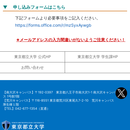
申し込みフォームはこちら
下記フォームより必要事項をご記入ください。
https://forms.office.com/r/mzSyxAywgb
※メールアドレスの入力間違いがないようご注意ください！
東京都立大学 公式HP
東京都立大学 学生課HP
お問い合わせ
【南大沢キャンパス】〒192-0397 東京都八王子市南大沢1-1 南大沢キャンパ
ス 1号館1階
【荒川キャンパス】〒116-8551 東京都荒川区東尾久7-2-10 荒川キャンパス
厚生棟１階
【TEL】042-677-1354（直通）