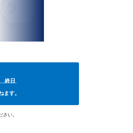
） 終日
ねます。
ださい。