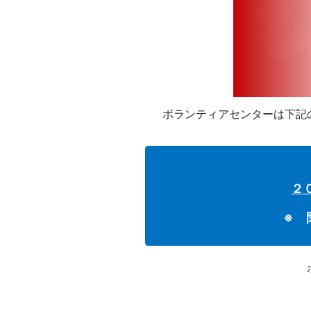
ボランティアセンターは下記
２
※ 